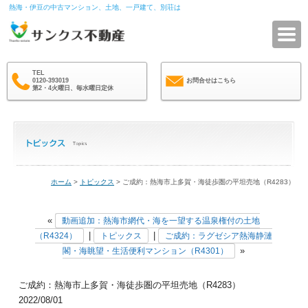
熱海・伊豆の中古マンション、土地、一戸建て、別荘は
サ
TEL
0120-393019
お問合せはこちら
第2・4火曜日、毎水曜日定休
ホーム
>
トピックス
> ご成約：熱海市上多賀・海徒歩圏の平坦売地（R4283）
«
動画追加：熱海市網代・海を一望する温泉権付の土地
|
|
（R4324）
トピックス
ご成約：ラグゼシア熱海静漣
»
閣・海眺望・生活便利マンション（R4301）
ご成約：熱海市上多賀・海徒歩圏の平坦売地（R4283）
2022/08/01