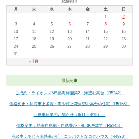
2026年8月
月
火
水
木
金
土
日
1
2
3
4
5
6
7
8
9
10
11
12
13
14
15
16
17
18
19
20
21
22
23
24
25
26
27
28
29
30
31
« 7月
最新記事
ご成約：ライオンズMS熱海梅園第2・海望む高台（R5242）
価格変更：熱海市上多賀・海や打上花火望む高台の住宅（R5158）
～夏季休業のお知らせ（8/11～8/19）～
価格変更：熱海自然郷・自然豊か・4LDK戸建て（R5143）
商談中：あじろ南熱海が丘・コンパクトなログハウス（R4973）