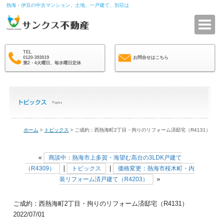
熱海・伊豆の中古マンション、土地、一戸建て、別荘は
サ
TEL
0120-393019
お問合せはこちら
第2・4火曜日、毎水曜日定休
ホーム
>
トピックス
> ご成約：西熱海町2丁目・拘りのリフォーム済邸宅（R4131）
«
商談中：熱海市上多賀・海望む高台の3LDK戸建て
|
|
（R4309）
トピックス
価格変更：熱海市桜木町・内
»
装リフォーム済戸建て（R4203）
ご成約：西熱海町2丁目・拘りのリフォーム済邸宅（R4131）
2022/07/01