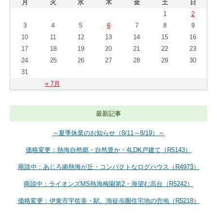
月
火
水
木
金
土
日
1
2
3
4
5
6
7
8
9
10
11
12
13
14
15
16
17
18
19
20
21
22
23
24
25
26
27
28
29
30
31
« 7月
最新記事
～夏季休業のお知らせ（8/11～8/19）～
価格変更：熱海自然郷・自然豊か・4LDK戸建て（R5143）
商談中：あじろ南熱海が丘・コンパクトなログハウス（R4973）
商談中：ライオンズMS熱海梅園第2・海望む高台（R5242）
価格変更：伊東市宇佐美・駅、海徒歩圏住宅地の売地（R5218）