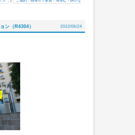
クス
|
ご成約：熱海市下多賀・海望む・静かな
ン（R4304）
2022/06/24