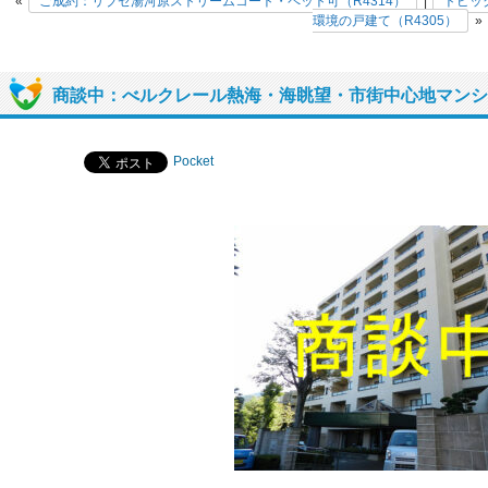
«
ご成約：リブゼ湯河原ストリームコート・ペット可（R4314）
|
トピッ
環境の戸建て（R4305）
»
商談中：べルクレール熱海・海眺望・市街中心地マンショ
Pocket