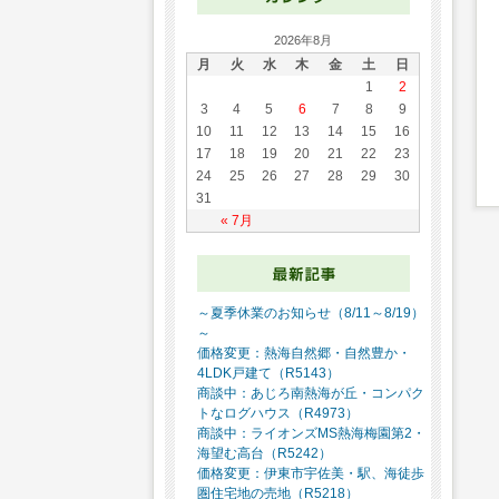
2026年8月
月
火
水
木
金
土
日
1
2
3
4
5
6
7
8
9
10
11
12
13
14
15
16
17
18
19
20
21
22
23
24
25
26
27
28
29
30
31
« 7月
～夏季休業のお知らせ（8/11～8/19）
～
価格変更：熱海自然郷・自然豊か・
4LDK戸建て（R5143）
商談中：あじろ南熱海が丘・コンパク
トなログハウス（R4973）
商談中：ライオンズMS熱海梅園第2・
海望む高台（R5242）
価格変更：伊東市宇佐美・駅、海徒歩
圏住宅地の売地（R5218）