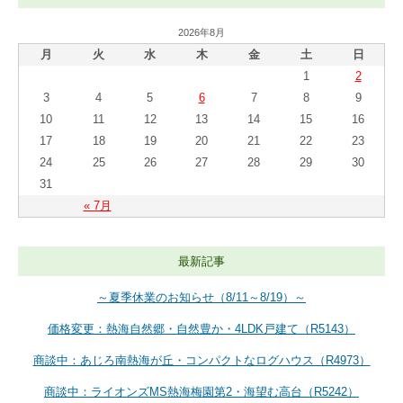
2026年8月
月
火
水
木
金
土
日
1
2
3
4
5
6
7
8
9
10
11
12
13
14
15
16
17
18
19
20
21
22
23
24
25
26
27
28
29
30
31
« 7月
最新記事
～夏季休業のお知らせ（8/11～8/19）～
価格変更：熱海自然郷・自然豊か・4LDK戸建て（R5143）
商談中：あじろ南熱海が丘・コンパクトなログハウス（R4973）
商談中：ライオンズMS熱海梅園第2・海望む高台（R5242）