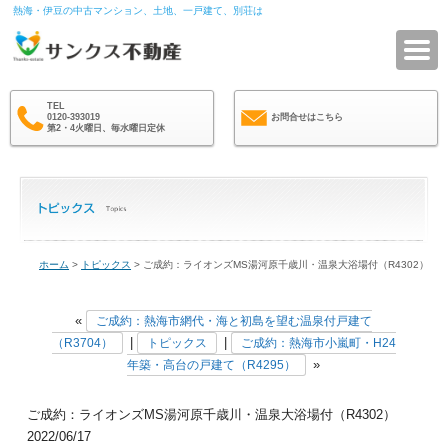
熱海・伊豆の中古マンション、土地、一戸建て、別荘は
サ
TEL
0120-393019
お問合せはこちら
第2・4火曜日、毎水曜日定休
ホーム
>
トピックス
> ご成約：ライオンズMS湯河原千歳川・温泉大浴場付（R4302）
«
ご成約：熱海市網代・海と初島を望む温泉付戸建て
|
|
（R3704）
トピックス
ご成約：熱海市小嵐町・H24
»
年築・高台の戸建て（R4295）
ご成約：ライオンズMS湯河原千歳川・温泉大浴場付（R4302）
2022/06/17