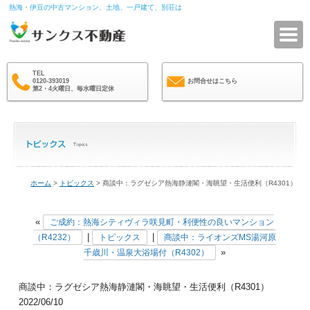
熱海・伊豆の中古マンション、土地、一戸建て、別荘は
サ
TEL
0120-393019
お問合せはこちら
第2・4火曜日、毎水曜日定休
ホーム
>
トピックス
> 商談中：ラグゼシア熱海静漣閣・海眺望・生活便利（R4301）
«
ご成約：熱海シティヴィラ咲見町・利便性の良いマンション
|
|
（R4232）
トピックス
商談中：ライオンズMS湯河原
»
千歳川・温泉大浴場付（R4302）
商談中：ラグゼシア熱海静漣閣・海眺望・生活便利（R4301）
2022/06/10