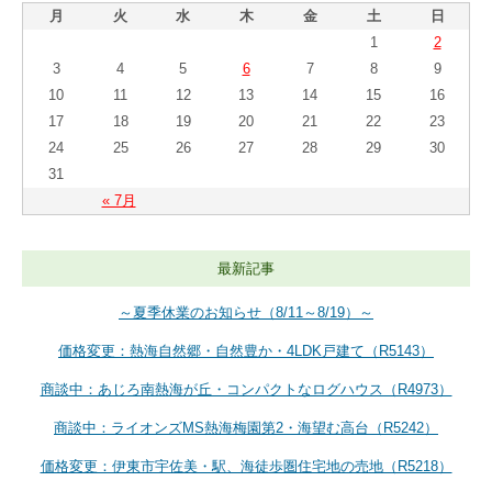
月
火
水
木
金
土
日
1
2
3
4
5
6
7
8
9
10
11
12
13
14
15
16
17
18
19
20
21
22
23
24
25
26
27
28
29
30
31
« 7月
最新記事
～夏季休業のお知らせ（8/11～8/19）～
価格変更：熱海自然郷・自然豊か・4LDK戸建て（R5143）
商談中：あじろ南熱海が丘・コンパクトなログハウス（R4973）
商談中：ライオンズMS熱海梅園第2・海望む高台（R5242）
価格変更：伊東市宇佐美・駅、海徒歩圏住宅地の売地（R5218）