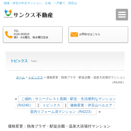
熱海・伊豆の中古マンション、土地、一戸建て、別荘は
サ
TEL
0120-393019
お問合せはこちら
第2・4火曜日、毎水曜日定休
ホーム
>
トピックス
> 価格変更：熱海プラザ・駅徒歩圏・温泉大浴場付マンション
（R4266）
«
ご成約：サニークレスト真鶴・駅近・生活便利なマンション
|
|
（R4240）
トピックス
価格変更：伊豆山ベルエア・
»
室内リフォーム済マンション（R4223）
価格変更：熱海プラザ・駅徒歩圏・温泉大浴場付マンション