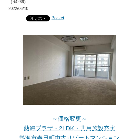
（R4266）
2022/06/10
Pocket
～価格変更～
熱海プラザ・2LDK・共用施設充実
熱海市春日町中古リゾートマンション