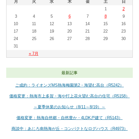
月
火
水
木
金
土
日
1
2
3
4
5
6
7
8
9
10
11
12
13
14
15
16
17
18
19
20
21
22
23
24
25
26
27
28
29
30
31
« 7月
最新記事
ご成約：ライオンズMS熱海梅園第2・海望む高台（R5242）
価格変更：熱海市上多賀・海や打上花火望む高台の住宅（R5158）
～夏季休業のお知らせ（8/11～8/19）～
価格変更：熱海自然郷・自然豊か・4LDK戸建て（R5143）
商談中：あじろ南熱海が丘・コンパクトなログハウス（R4973）