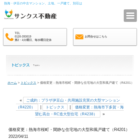
熱海・伊豆の中古マンション、土地、一戸建て、別荘は
サ
TEL
0120-393019
お問合せはこちら
第2・4火曜日、毎水曜日定休
ホーム
>
トピックス
> 価格変更：熱海市桜町・閑静な住宅地の大型和風戸建て（R4201）
«
ご成約：プラザ伊豆山・共用施設充実の大型マンション
|
|
（R4220）
トピックス
価格変更：熱海市下多賀・海
»
望む高台・RC造大型住宅（R4238）
価格変更：熱海市桜町・閑静な住宅地の大型和風戸建て（R4201）
2022/04/11