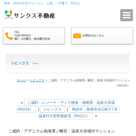
熱海・伊豆の中古マンション、土地、一戸建て、別荘は
サ
TEL
0120-393019
お問合せはこちら
第2・4火曜日、毎水曜日定休
ホーム
>
トピックス
> ご成約：アデニウム熱海濱ノ離宮・温泉大浴場付マンション
（R4255）
«
ご成約：レジーナ・ヴィラ熱海・海眺望・温泉大浴場
|
|
（R4218）
トピックス
商談中：熱海市水口町2丁目・
»
温泉付大型和風邸宅（R4217）
ご成約：アデニウム熱海濱ノ離宮・温泉大浴場付マンション