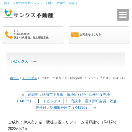
熱海・伊豆の中古マンション、土地、一戸建て、別荘は
サ
TEL
0120-393019
お問合せはこちら
第2・4火曜日、毎水曜日定休
ホーム
>
トピックス
> ご成約：伊東市川奈・駅徒歩圏・リフォーム済戸建て（R4174）
«
商談中：熱海市下多賀・敷地約73坪生活便利な売地
|
|
（R4025）
トピックス
商談中：湯河原町吉浜・収益
»
物件付大型和風戸建て（R4196）
ご成約：伊東市川奈・駅徒歩圏・リフォーム済戸建て（R4174）
2022/03/15