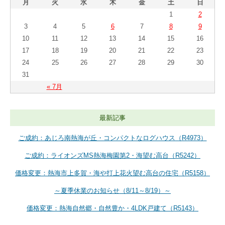
月
火
水
木
金
土
日
1
2
3
4
5
6
7
8
9
10
11
12
13
14
15
16
17
18
19
20
21
22
23
24
25
26
27
28
29
30
31
« 7月
最新記事
ご成約：あじろ南熱海が丘・コンパクトなログハウス（R4973）
ご成約：ライオンズMS熱海梅園第2・海望む高台（R5242）
価格変更：熱海市上多賀・海や打上花火望む高台の住宅（R5158）
～夏季休業のお知らせ（8/11～8/19）～
価格変更：熱海自然郷・自然豊か・4LDK戸建て（R5143）