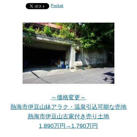
Pocket
～価格変更～
熱海市伊豆山鉢アラク・温泉引込可能な売地
熱海市伊豆山古家付き売り土地
1,890万円→1,790万
円