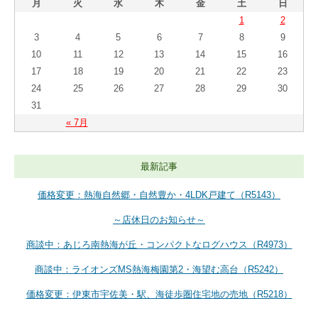
月
火
水
木
金
土
日
1
2
3
4
5
6
7
8
9
10
11
12
13
14
15
16
17
18
19
20
21
22
23
24
25
26
27
28
29
30
31
« 7月
最新記事
価格変更：熱海自然郷・自然豊か・4LDK戸建て（R5143）
～店休日のお知らせ～
商談中：あじろ南熱海が丘・コンパクトなログハウス（R4973）
商談中：ライオンズMS熱海梅園第2・海望む高台（R5242）
価格変更：伊東市宇佐美・駅、海徒歩圏住宅地の売地（R5218）