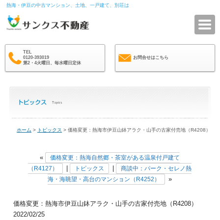
熱海・伊豆の中古マンション、土地、一戸建て、別荘は
サ
TEL
0120-393019
お問合せはこちら
第2・4火曜日、毎水曜日定休
ホーム
>
トピックス
> 価格変更：熱海市伊豆山鉢アラク・山手の古家付売地（R4208）
«
価格変更：熱海自然郷・茶室がある温泉付戸建て
|
|
（R4127）
トピックス
商談中：パーク・セレノ熱
»
海・海眺望・高台のマンション（R4252）
価格変更：熱海市伊豆山鉢アラク・山手の古家付売地（R4208）
2022/02/25