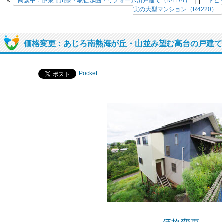
«
商談中：伊東市川奈・駅徒歩圏・リフォーム済戸建て（R4174）
|
トピ
実の大型マンション（R4220）
価格変更：あじろ南熱海が丘・山並み望む高台の戸建て（
Pocket