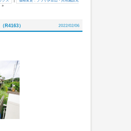
ックス
|
価格変更：プラザ伊豆山・共用施設充
»
R4163）
2022/02/06