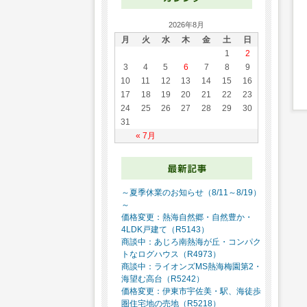
2026年8月
月
火
水
木
金
土
日
1
2
3
4
5
6
7
8
9
10
11
12
13
14
15
16
17
18
19
20
21
22
23
24
25
26
27
28
29
30
31
« 7月
～夏季休業のお知らせ（8/11～8/19）
～
価格変更：熱海自然郷・自然豊か・
4LDK戸建て（R5143）
商談中：あじろ南熱海が丘・コンパク
トなログハウス（R4973）
商談中：ライオンズMS熱海梅園第2・
海望む高台（R5242）
価格変更：伊東市宇佐美・駅、海徒歩
圏住宅地の売地（R5218）