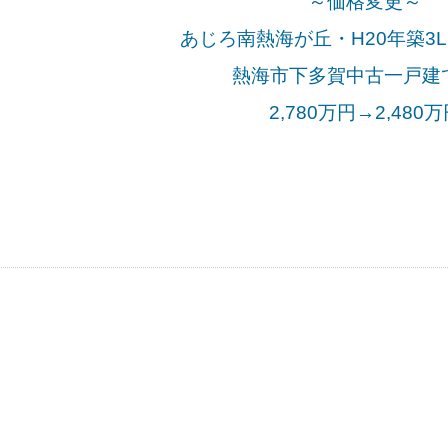
～価格変更～
あじろ南熱海が丘・H20年築3
熱海市下多賀中古一戸建
2,780万円→2,480万