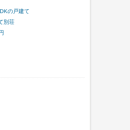
LDKの戸建て
て別荘
円