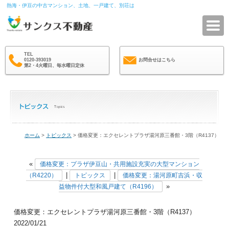
熱海・伊豆の中古マンション、土地、一戸建て、別荘は
サ
TEL
0120-393019
お問合せはこちら
第2・4火曜日、毎水曜日定休
ホーム
>
トピックス
> 価格変更：エクセレントプラザ湯河原三番館・3階（R4137）
«
価格変更：プラザ伊豆山・共用施設充実の大型マンション
|
|
（R4220）
トピックス
価格変更：湯河原町吉浜・収
»
益物件付大型和風戸建て（R4196）
価格変更：エクセレントプラザ湯河原三番館・3階（R4137）
2022/01/21