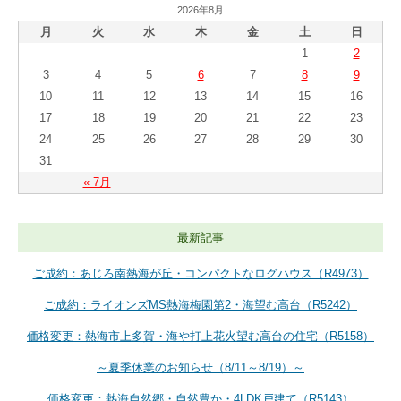
2026年8月
月
火
水
木
金
土
日
1
2
3
4
5
6
7
8
9
10
11
12
13
14
15
16
17
18
19
20
21
22
23
24
25
26
27
28
29
30
31
« 7月
最新記事
ご成約：あじろ南熱海が丘・コンパクトなログハウス（R4973）
ご成約：ライオンズMS熱海梅園第2・海望む高台（R5242）
価格変更：熱海市上多賀・海や打上花火望む高台の住宅（R5158）
～夏季休業のお知らせ（8/11～8/19）～
価格変更：熱海自然郷・自然豊か・4LDK戸建て（R5143）