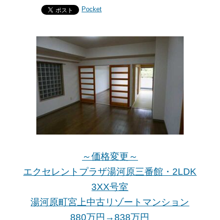
Pocket
～価格変更～
エクセレントプラザ湯河原三番館・2LDK
3XX号室
湯河原町宮上中古リゾートマンション
880万円→838万
円