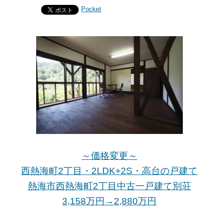
Pocket
～価格変更～
西熱海町2丁目・2LDK+2S・高台の戸建て
熱海市西熱海町2丁目中古一戸建て別荘
3,158万円→2,880万
円