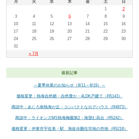
月
火
水
木
金
土
日
1
2
3
4
5
6
7
8
9
10
11
12
13
14
15
16
17
18
19
20
21
22
23
24
25
26
27
28
29
30
31
« 7月
最新記事
～夏季休業のお知らせ（8/11～8/19）～
価格変更：熱海自然郷・自然豊か・4LDK戸建て（R5143）
商談中：あじろ南熱海が丘・コンパクトなログハウス（R4973）
商談中：ライオンズMS熱海梅園第2・海望む高台（R5242）
価格変更：伊東市宇佐美・駅、海徒歩圏住宅地の売地（R5218）