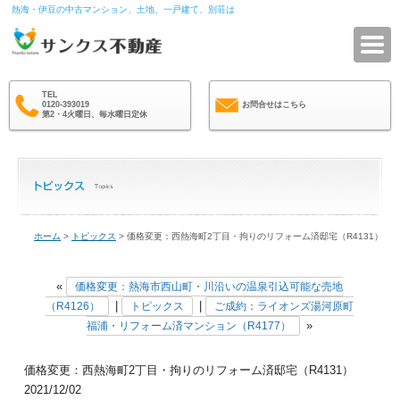
熱海・伊豆の中古マンション、土地、一戸建て、別荘は
サ
TEL
0120-393019
お問合せはこちら
第2・4火曜日、毎水曜日定休
ホーム
>
トピックス
> 価格変更：西熱海町2丁目・拘りのリフォーム済邸宅（R4131）
«
価格変更：熱海市西山町・川沿いの温泉引込可能な売地
|
|
（R4126）
トピックス
ご成約：ライオンズ湯河原町
»
福浦・リフォーム済マンション（R4177）
価格変更：西熱海町2丁目・拘りのリフォーム済邸宅（R4131）
2021/12/02