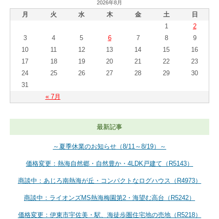
2026年8月
月
火
水
木
金
土
日
1
2
3
4
5
6
7
8
9
10
11
12
13
14
15
16
17
18
19
20
21
22
23
24
25
26
27
28
29
30
31
« 7月
最新記事
～夏季休業のお知らせ（8/11～8/19）～
価格変更：熱海自然郷・自然豊か・4LDK戸建て（R5143）
商談中：あじろ南熱海が丘・コンパクトなログハウス（R4973）
商談中：ライオンズMS熱海梅園第2・海望む高台（R5242）
価格変更：伊東市宇佐美・駅、海徒歩圏住宅地の売地（R5218）