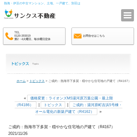
熱海・伊豆の中古マンション、土地、一戸建て、別荘は
サ
TEL
0120-393019
お問合せはこちら
第2・4火曜日、毎水曜日定休
ホーム
>
トピックス
> ご成約：熱海市下多賀・穏やかな住宅地の戸建て（R4167）
«
価格変更：ライオンズMS湯河原万葉公園・最上階
|
|
（R4186）
トピックス
ご成約：湯河原町吉浜5号棟・
»
オール電化の新築戸建て（R4162）
ご成約：熱海市下多賀・穏やかな住宅地の戸建て（R4167）
2021/11/26