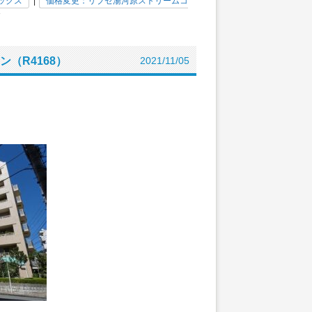
ックス
|
価格変更：リブゼ湯河原ストリームコ
»
（R4168）
2021/11/05