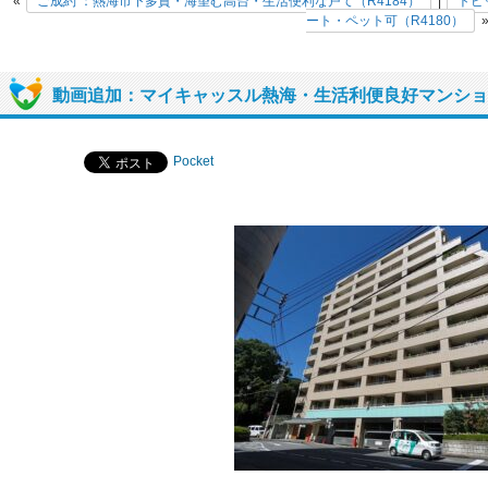
«
ご成約 ：熱海市下多賀・海望む高台・生活便利な戸て（R4184）
|
トピ
ート・ペット可（R4180）
動画追加：マイキャッスル熱海・生活利便良好マンション
Pocket