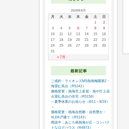
2026年8月
月
火
水
木
金
土
日
1
2
3
4
5
6
7
8
9
10
11
12
13
14
15
16
17
18
19
20
21
22
23
24
25
26
27
28
29
30
31
« 7月
ご成約：ライオンズMS熱海梅園第2・
海望む高台（R5242）
価格変更：熱海市上多賀・海や打上花
火望む高台の住宅（R5158）
～夏季休業のお知らせ（8/11～8/19）
～
価格変更：熱海自然郷・自然豊か・
4LDK戸建て（R5143）
商談中：あじろ南熱海が丘・コンパク
トなログハウス（R4973）