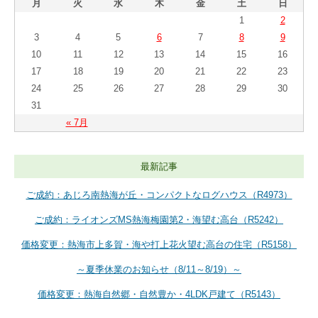
月
火
水
木
金
土
日
1
2
3
4
5
6
7
8
9
10
11
12
13
14
15
16
17
18
19
20
21
22
23
24
25
26
27
28
29
30
31
« 7月
最新記事
ご成約：あじろ南熱海が丘・コンパクトなログハウス（R4973）
ご成約：ライオンズMS熱海梅園第2・海望む高台（R5242）
価格変更：熱海市上多賀・海や打上花火望む高台の住宅（R5158）
～夏季休業のお知らせ（8/11～8/19）～
価格変更：熱海自然郷・自然豊か・4LDK戸建て（R5143）