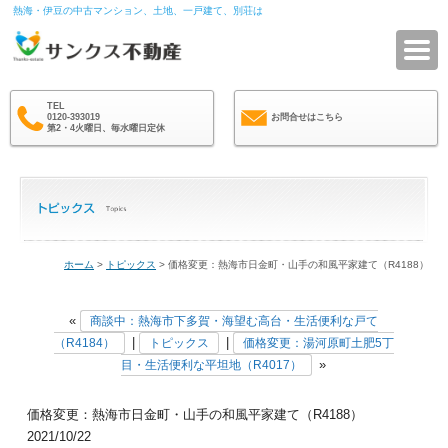
熱海・伊豆の中古マンション、土地、一戸建て、別荘は
サ
TEL
0120-393019
お問合せはこちら
第2・4火曜日、毎水曜日定休
ホーム
>
トピックス
> 価格変更：熱海市日金町・山手の和風平家建て（R4188）
«
商談中：熱海市下多賀・海望む高台・生活便利な戸て
|
|
（R4184）
トピックス
価格変更：湯河原町土肥5丁
»
目・生活便利な平坦地（R4017）
価格変更：熱海市日金町・山手の和風平家建て（R4188）
2021/10/22