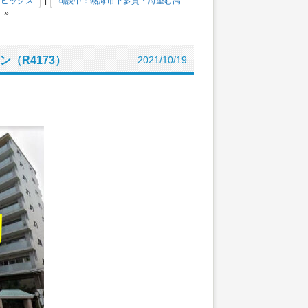
トピックス
|
商談中：熱海市下多賀・海望む高
»
（R4173）
2021/10/19