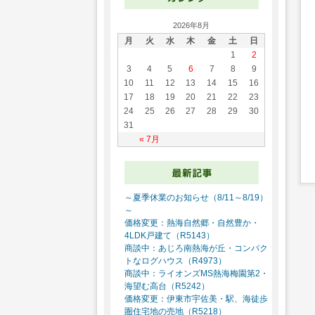
2026年8月
月
火
水
木
金
土
日
1
2
3
4
5
6
7
8
9
10
11
12
13
14
15
16
17
18
19
20
21
22
23
24
25
26
27
28
29
30
31
« 7月
～夏季休業のお知らせ（8/11～8/19）
～
価格変更：熱海自然郷・自然豊か・
4LDK戸建て（R5143）
商談中：あじろ南熱海が丘・コンパク
トなログハウス（R4973）
商談中：ライオンズMS熱海梅園第2・
海望む高台（R5242）
価格変更：伊東市宇佐美・駅、海徒歩
圏住宅地の売地（R5218）