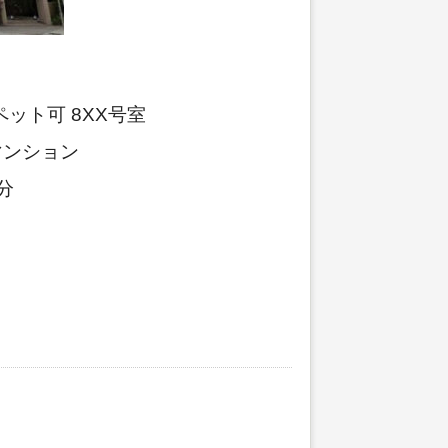
ット可 8XX号室
マンション
分