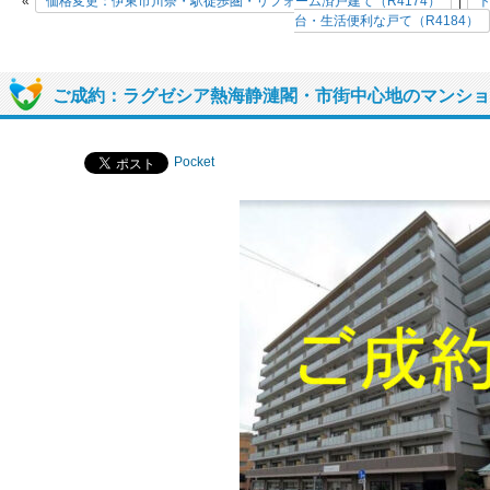
«
価格変更：伊東市川奈・駅徒歩圏・リフォーム済戸建て（R4174）
|
台・生活便利な戸て（R4184）
ご成約：ラグゼシア熱海静漣閣・市街中心地のマンション
Pocket