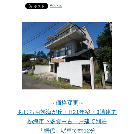
Pocket
～価格変更～
あじろ南熱海が丘・H21年築・3階建て
熱海市下多賀中古一戸建て別荘
「網代」駅車で約12分