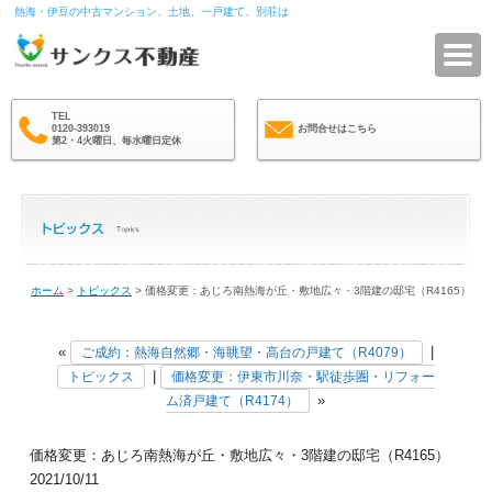
熱海・伊豆の中古マンション、土地、一戸建て、別荘は
サ
TEL
0120-393019
お問合せはこちら
第2・4火曜日、毎水曜日定休
ホーム
>
トピックス
> 価格変更：あじろ南熱海が丘・敷地広々・3階建の邸宅（R4165）
«
|
ご成約：熱海自然郷・海眺望・高台の戸建て（R4079）
|
トピックス
価格変更：伊東市川奈・駅徒歩圏・リフォー
»
ム済戸建て（R4174）
価格変更：あじろ南熱海が丘・敷地広々・3階建の邸宅（R4165）
2021/10/11