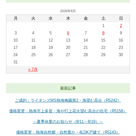
2026年8月
月
火
水
木
金
土
日
1
2
3
4
5
6
7
8
9
10
11
12
13
14
15
16
17
18
19
20
21
22
23
24
25
26
27
28
29
30
31
« 7月
最新記事
ご成約：ライオンズMS熱海梅園第2・海望む高台（R5242）
価格変更：熱海市上多賀・海や打上花火望む高台の住宅（R5158）
～夏季休業のお知らせ（8/11～8/19）～
価格変更：熱海自然郷・自然豊か・4LDK戸建て（R5143）