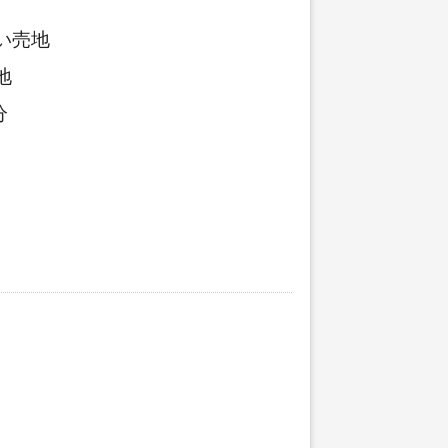
い売地
地
分