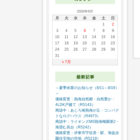
2026年8月
月
火
水
木
金
土
日
1
2
3
4
5
6
7
8
9
10
11
12
13
14
15
16
17
18
19
20
21
22
23
24
25
26
27
28
29
30
31
« 7月
～夏季休業のお知らせ（8/11～8/19）
～
価格変更：熱海自然郷・自然豊か・
4LDK戸建て（R5143）
商談中：あじろ南熱海が丘・コンパク
トなログハウス（R4973）
商談中：ライオンズMS熱海梅園第2・
海望む高台（R5242）
価格変更：伊東市宇佐美・駅、海徒歩
圏住宅地の売地（R5218）