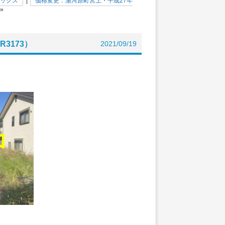
ックス
|
価格変更：湯河原町宮上・平成27年
»
3173）
2021/09/19