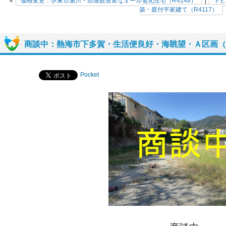
«
価格変更：伊東市湯川・部屋数豊富なオール電化住宅（R4148）
|
トピ
築・庭付平家建て（R4117）
商談中：熱海市下多賀・生活便良好・海眺望・Ａ区画（R
Pocket