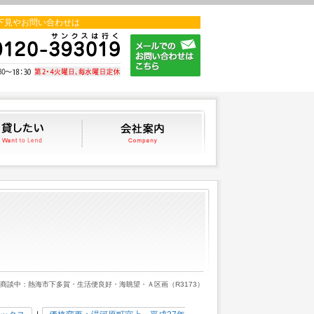
下見やお問い合わせは
貸したい
会社案内
 商談中：熱海市下多賀・生活便良好・海眺望・Ａ区画（R3173）