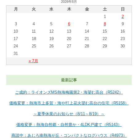
2026年8月
月
火
水
木
金
土
日
1
2
3
4
5
6
7
8
9
10
11
12
13
14
15
16
17
18
19
20
21
22
23
24
25
26
27
28
29
30
31
« 7月
最新記事
ご成約：ライオンズMS熱海梅園第2・海望む高台（R5242）
価格変更：熱海市上多賀・海や打上花火望む高台の住宅（R5158）
～夏季休業のお知らせ（8/11～8/19）～
価格変更：熱海自然郷・自然豊か・4LDK戸建て（R5143）
商談中：あじろ南熱海が丘・コンパクトなログハウス（R4973）