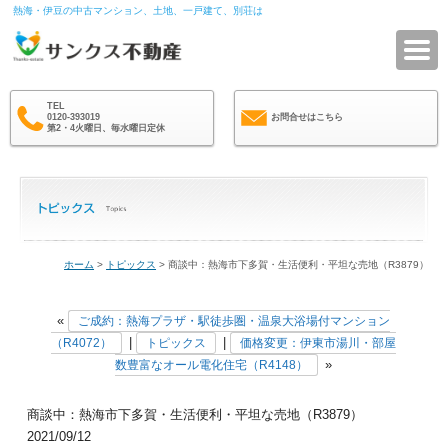
熱海・伊豆の中古マンション、土地、一戸建て、別荘は
サ
TEL
0120-393019
お問合せはこちら
第2・4火曜日、毎水曜日定休
ホーム
>
トピックス
> 商談中：熱海市下多賀・生活便利・平坦な売地（R3879）
«
ご成約：熱海プラザ・駅徒歩圏・温泉大浴場付マンション
|
|
（R4072）
トピックス
価格変更：伊東市湯川・部屋
»
数豊富なオール電化住宅（R4148）
商談中：熱海市下多賀・生活便利・平坦な売地（R3879）
2021/09/12