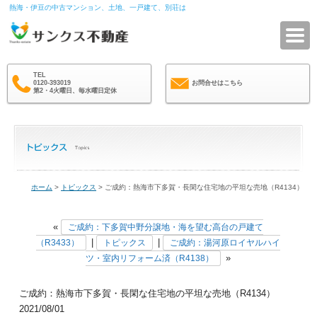
熱海・伊豆の中古マンション、土地、一戸建て、別荘は
サ
TEL
0120-393019
お問合せはこちら
第2・4火曜日、毎水曜日定休
ホーム
>
トピックス
> ご成約：熱海市下多賀・長閑な住宅地の平坦な売地（R4134）
«
ご成約：下多賀中野分譲地・海を望む高台の戸建て
|
|
（R3433）
トピックス
ご成約：湯河原ロイヤルハイ
»
ツ・室内リフォーム済（R4138）
ご成約：熱海市下多賀・長閑な住宅地の平坦な売地（R4134）
2021/08/01