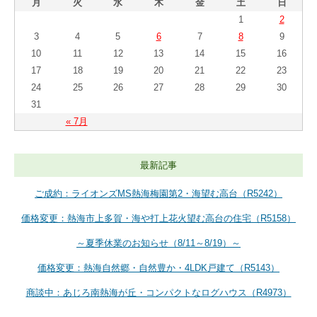
月
火
水
木
金
土
日
1
2
3
4
5
6
7
8
9
10
11
12
13
14
15
16
17
18
19
20
21
22
23
24
25
26
27
28
29
30
31
« 7月
最新記事
ご成約：ライオンズMS熱海梅園第2・海望む高台（R5242）
価格変更：熱海市上多賀・海や打上花火望む高台の住宅（R5158）
～夏季休業のお知らせ（8/11～8/19）～
価格変更：熱海自然郷・自然豊か・4LDK戸建て（R5143）
商談中：あじろ南熱海が丘・コンパクトなログハウス（R4973）