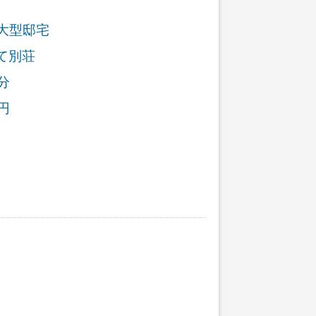
大型邸宅
て別荘
分
円