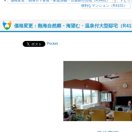
«
価格変更：熱海市下多賀・駅徒歩圏・古旅館付売地（R3462）
|
トピッ
便利なマンション（R4101）
価格変更：熱海自然郷・海望む・温泉付大型邸宅（R41
Pocket