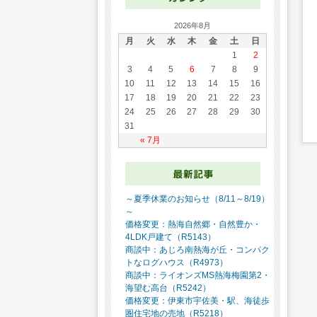
2026年8月
月
火
水
木
金
土
日
1
2
3
4
5
6
7
8
9
10
11
12
13
14
15
16
17
18
19
20
21
22
23
24
25
26
27
28
29
30
31
« 7月
～夏季休業のお知らせ（8/11～8/19）
～
価格変更：熱海自然郷・自然豊か・
4LDK戸建て（R5143）
商談中：あじろ南熱海が丘・コンパク
トなログハウス（R4973）
商談中：ライオンズMS熱海梅園第2・
海望む高台（R5242）
価格変更：伊東市宇佐美・駅、海徒歩
圏住宅地の売地（R5218）