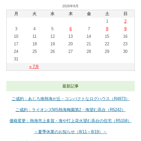
2026年8月
月
火
水
木
金
土
日
1
2
3
4
5
6
7
8
9
10
11
12
13
14
15
16
17
18
19
20
21
22
23
24
25
26
27
28
29
30
31
« 7月
最新記事
ご成約：あじろ南熱海が丘・コンパクトなログハウス（R4973）
ご成約：ライオンズMS熱海梅園第2・海望む高台（R5242）
価格変更：熱海市上多賀・海や打上花火望む高台の住宅（R5158）
～夏季休業のお知らせ（8/11～8/19）～