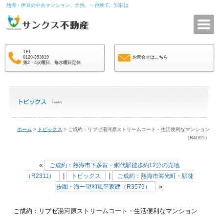
熱海・伊豆の中古マンション、土地、一戸建て、別荘は
サ
TEL
0120-393019
お問合せはこちら
第2・4火曜日、毎水曜日定休
ホーム
>
トピックス
> ご成約：リブゼ湯河原ストリームコート・生活便利なマンション
（R4095）
«
ご成約：熱海市下多賀・網代駅徒歩約12分の売地
|
|
（R2311）
トピックス
ご成約：熱海市海光町・駅徒
»
歩圏・海一望和風平家建（R3579）
ご成約：リブゼ湯河原ストリームコート・生活便利なマンション