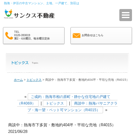
熱海・伊豆の中古マンション、土地、一戸建て、別荘は
サ
TEL
0120-393019
お問合せはこちら
第2・4火曜日、毎水曜日定休
ホーム
>
トピックス
> 商談中：熱海市下多賀・敷地約404坪・平坦な売地（R4015）
«
ご成約：熱海市相の原町・静かな住宅地の戸建て
|
|
（R4069）
トピックス
商談中：熱海パサニアクラ
»
ブ・海一望・ペット可マンション（R4015）
商談中：熱海市下多賀・敷地約404坪・平坦な売地（R4015）
2021/06/28