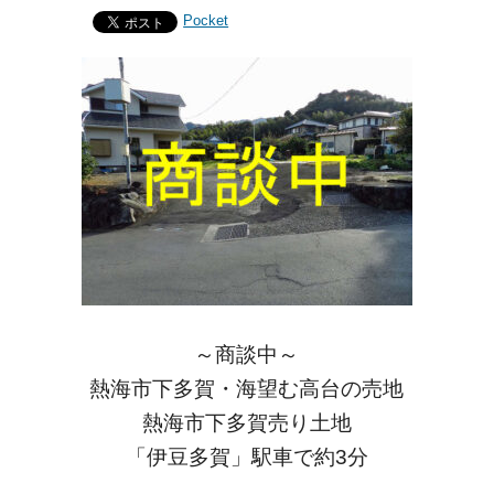
Pocket
～商談中～
熱海市下多賀・海望む高台の売地
熱海市下多賀売り土地
「伊豆多賀」駅車で約3分