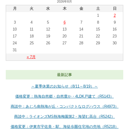
2026年8月
月
火
水
木
金
土
日
1
2
3
4
5
6
7
8
9
10
11
12
13
14
15
16
17
18
19
20
21
22
23
24
25
26
27
28
29
30
31
« 7月
最新記事
～夏季休業のお知らせ（8/11～8/19）～
価格変更：熱海自然郷・自然豊か・4LDK戸建て（R5143）
商談中：あじろ南熱海が丘・コンパクトなログハウス（R4973）
商談中：ライオンズMS熱海梅園第2・海望む高台（R5242）
価格変更：伊東市宇佐美・駅、海徒歩圏住宅地の売地（R5218）