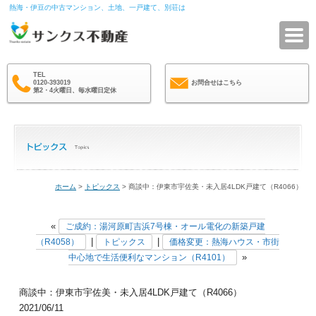
熱海・伊豆の中古マンション、土地、一戸建て、別荘は
サ
TEL
0120-393019
お問合せはこちら
第2・4火曜日、毎水曜日定休
ホーム
>
トピックス
> 商談中：伊東市宇佐美・未入居4LDK戸建て（R4066）
«
ご成約：湯河原町吉浜7号棟・オール電化の新築戸建
|
|
（R4058）
トピックス
価格変更：熱海ハウス・市街
»
中心地で生活便利なマンション（R4101）
商談中：伊東市宇佐美・未入居4LDK戸建て（R4066）
2021/06/11