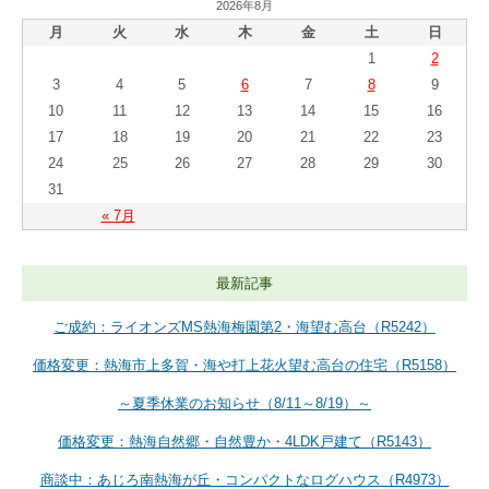
2026年8月
月
火
水
木
金
土
日
1
2
3
4
5
6
7
8
9
10
11
12
13
14
15
16
17
18
19
20
21
22
23
24
25
26
27
28
29
30
31
« 7月
最新記事
ご成約：ライオンズMS熱海梅園第2・海望む高台（R5242）
価格変更：熱海市上多賀・海や打上花火望む高台の住宅（R5158）
～夏季休業のお知らせ（8/11～8/19）～
価格変更：熱海自然郷・自然豊か・4LDK戸建て（R5143）
商談中：あじろ南熱海が丘・コンパクトなログハウス（R4973）