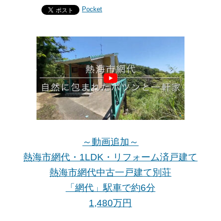
Pocket
～動画追加～
熱海市網代・1LDK・リフォーム済戸建て
熱海市網代中古一戸建て別荘
「網代」駅車で約6分
1,480万
円