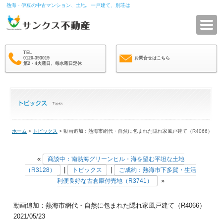
熱海・伊豆の中古マンション、土地、一戸建て、別荘は
サ
TEL
0120-393019
お問合せはこちら
第2・4火曜日、毎水曜日定休
ホーム
>
トピックス
> 動画追加：熱海市網代・自然に包まれた隠れ家風戸建て（R4066）
«
商談中：南熱海グリーンヒル・海を望む平坦な土地
|
|
（R3128）
トピックス
ご成約：熱海市下多賀・生活
»
利便良好な古倉庫付売地（R3741）
動画追加：熱海市網代・自然に包まれた隠れ家風戸建て（R4066）
2021/05/23