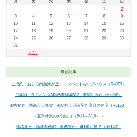
月
火
水
木
金
土
日
1
2
3
4
5
6
7
8
9
10
11
12
13
14
15
16
17
18
19
20
21
22
23
24
25
26
27
28
29
30
31
« 7月
最新記事
ご成約：あじろ南熱海が丘・コンパクトなログハウス（R4973）
ご成約：ライオンズMS熱海梅園第2・海望む高台（R5242）
価格変更：熱海市上多賀・海や打上花火望む高台の住宅（R5158）
～夏季休業のお知らせ（8/11～8/19）～
価格変更：熱海自然郷・自然豊か・4LDK戸建て（R5143）