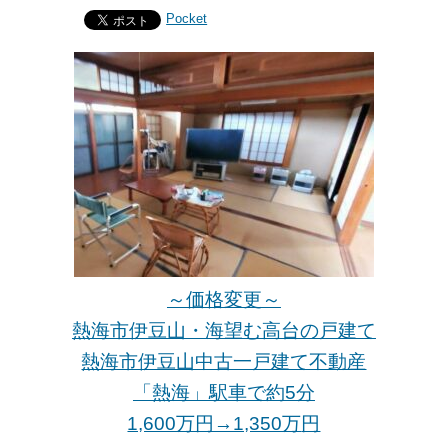
Pocket
～価格変更～
熱海市伊豆山・海望む高台の戸建て
熱海市伊豆山中古一戸建て不動産
「熱海」駅車で約5分
1,600万円→1,350万
円