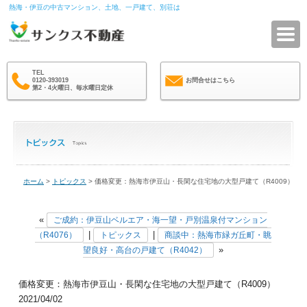
熱海・伊豆の中古マンション、土地、一戸建て、別荘は
サ
TEL
0120-393019
お問合せはこちら
第2・4火曜日、毎水曜日定休
ホーム
>
トピックス
> 価格変更：熱海市伊豆山・長閑な住宅地の大型戸建て（R4009）
«
ご成約：伊豆山ベルエア・海一望・戸別温泉付マンション
|
|
（R4076）
トピックス
商談中：熱海市緑ガ丘町・眺
»
望良好・高台の戸建て（R4042）
価格変更：熱海市伊豆山・長閑な住宅地の大型戸建て（R4009）
2021/04/02