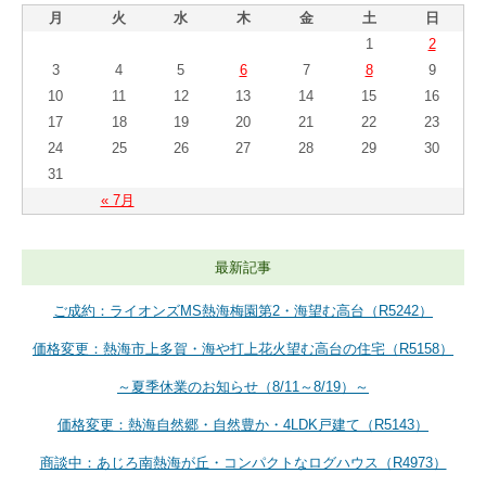
月
火
水
木
金
土
日
1
2
3
4
5
6
7
8
9
10
11
12
13
14
15
16
17
18
19
20
21
22
23
24
25
26
27
28
29
30
31
« 7月
最新記事
ご成約：ライオンズMS熱海梅園第2・海望む高台（R5242）
価格変更：熱海市上多賀・海や打上花火望む高台の住宅（R5158）
～夏季休業のお知らせ（8/11～8/19）～
価格変更：熱海自然郷・自然豊か・4LDK戸建て（R5143）
商談中：あじろ南熱海が丘・コンパクトなログハウス（R4973）