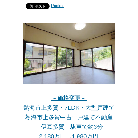
Pocket
～価格変更～
熱海市上多賀・7LDK・大型戸建て
熱海市上多賀中古一戸建て不動産
「伊豆多賀」駅車で約3分
2,180万円→1,980万
円