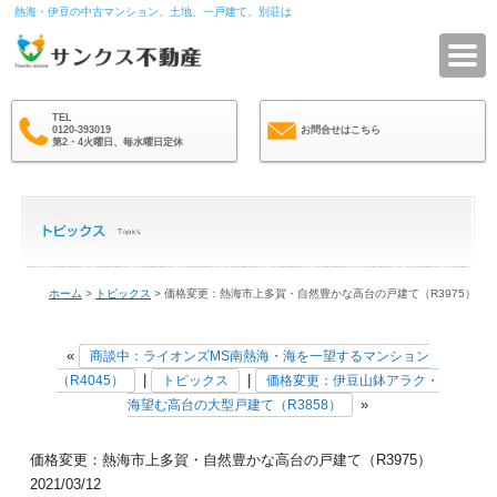
熱海・伊豆の中古マンション、土地、一戸建て、別荘は
サ
TEL
0120-393019
お問合せはこちら
第2・4火曜日、毎水曜日定休
ホーム
>
トピックス
> 価格変更：熱海市上多賀・自然豊かな高台の戸建て（R3975）
«
商談中：ライオンズMS南熱海・海を一望するマンション
|
|
（R4045）
トピックス
価格変更：伊豆山鉢アラク・
»
海望む高台の大型戸建て（R3858）
価格変更：熱海市上多賀・自然豊かな高台の戸建て（R3975）
2021/03/12