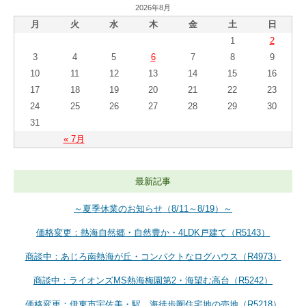
2026年8月
月
火
水
木
金
土
日
1
2
3
4
5
6
7
8
9
10
11
12
13
14
15
16
17
18
19
20
21
22
23
24
25
26
27
28
29
30
31
« 7月
最新記事
～夏季休業のお知らせ（8/11～8/19）～
価格変更：熱海自然郷・自然豊か・4LDK戸建て（R5143）
商談中：あじろ南熱海が丘・コンパクトなログハウス（R4973）
商談中：ライオンズMS熱海梅園第2・海望む高台（R5242）
価格変更：伊東市宇佐美・駅、海徒歩圏住宅地の売地（R5218）