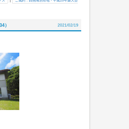
クス
|
ご成約：西熱海別荘地・平成10年築大型
34）
2021/02/19