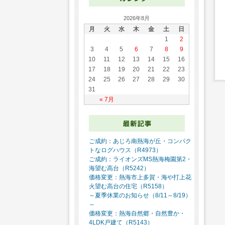
2026年8月
月
火
水
木
金
土
日
1
2
3
4
5
6
7
8
9
10
11
12
13
14
15
16
17
18
19
20
21
22
23
24
25
26
27
28
29
30
31
« 7月
ご成約：あじろ南熱海が丘・コンパク
トなログハウス（R4973）
ご成約：ライオンズMS熱海梅園第2・
海望む高台（R5242）
価格変更：熱海市上多賀・海や打上花
火望む高台の住宅（R5158）
～夏季休業のお知らせ（8/11～8/19）
～
価格変更：熱海自然郷・自然豊か・
4LDK戸建て（R5143）