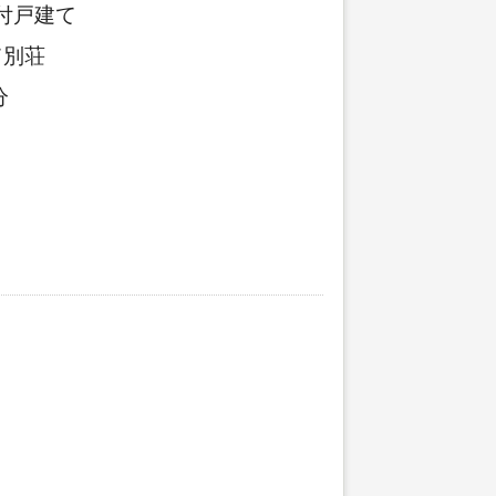
V付戸建て
て別荘
分