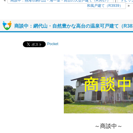
«
商談中：熱海市網代山・海一望・高台の大型戸建て（R3617）
|
トピッ
和風戸建て（R3939）
»
商談中：網代山・自然豊かな高台の温泉可戸建て（R38
Pocket
～商談中～