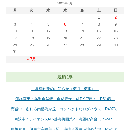
2026年8月
月
火
水
木
金
土
日
1
2
3
4
5
6
7
8
9
10
11
12
13
14
15
16
17
18
19
20
21
22
23
24
25
26
27
28
29
30
31
« 7月
最新記事
～夏季休業のお知らせ（8/11～8/19）～
価格変更：熱海自然郷・自然豊か・4LDK戸建て（R5143）
商談中：あじろ南熱海が丘・コンパクトなログハウス（R4973）
商談中：ライオンズMS熱海梅園第2・海望む高台（R5242）
価格変更：伊東市宇佐美・駅、海徒歩圏住宅地の売地（R5218）