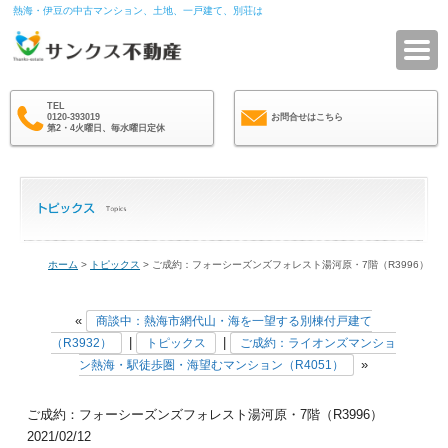
熱海・伊豆の中古マンション、土地、一戸建て、別荘は
サ
TEL
0120-393019
お問合せはこちら
第2・4火曜日、毎水曜日定休
ホーム
>
トピックス
> ご成約：フォーシーズンズフォレスト湯河原・7階（R3996）
«
商談中：熱海市網代山・海を一望する別棟付戸建て
|
|
（R3932）
トピックス
ご成約：ライオンズマンショ
»
ン熱海・駅徒歩圏・海望むマンション（R4051）
ご成約：フォーシーズンズフォレスト湯河原・7階（R3996）
2021/02/12