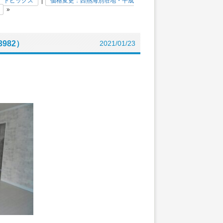
トピックス
|
価格変更：西熱海別荘地・平成
»
982）
2021/01/23