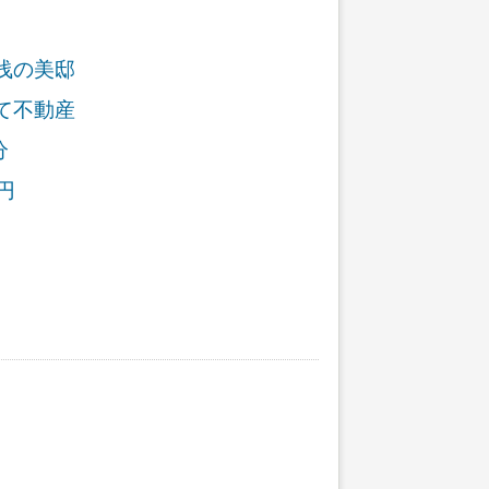
浅の美邸
て不動産
分
円