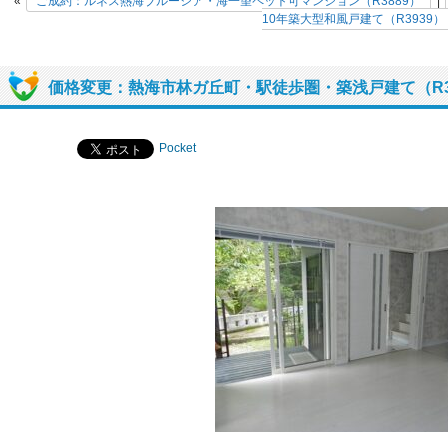
«
ご成約：ルネス熱海ブルーシア・海一望ペット可マンション（R3889）
|
10年築大型和風戸建て（R3939）
価格変更：熱海市林ガ丘町・駅徒歩圏・築浅戸建て（R3
Pocket