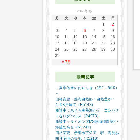
2026年8月
月
火
水
木
金
土
日
1
2
3
4
5
6
7
8
9
10
11
12
13
14
15
16
17
18
19
20
21
22
23
24
25
26
27
28
29
30
31
« 7月
～夏季休業のお知らせ（8/11～8/19）
～
価格変更：熱海自然郷・自然豊か・
4LDK戸建て（R5143）
商談中：あじろ南熱海が丘・コンパク
トなログハウス（R4973）
商談中：ライオンズMS熱海梅園第2・
海望む高台（R5242）
価格変更：伊東市宇佐美・駅、海徒歩
圏住宅地の売地（R5218）