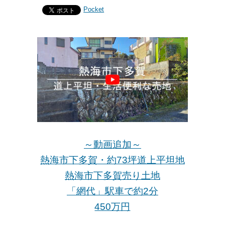
Pocket
～動画追加～
熱海市下多賀・約73坪道上平坦地
熱海市下多賀売り土地
「網代」駅車で約2分
450万円