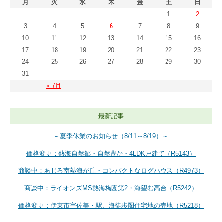
月
火
水
木
金
土
日
1
2
3
4
5
6
7
8
9
10
11
12
13
14
15
16
17
18
19
20
21
22
23
24
25
26
27
28
29
30
31
« 7月
最新記事
～夏季休業のお知らせ（8/11～8/19）～
価格変更：熱海自然郷・自然豊か・4LDK戸建て（R5143）
商談中：あじろ南熱海が丘・コンパクトなログハウス（R4973）
商談中：ライオンズMS熱海梅園第2・海望む高台（R5242）
価格変更：伊東市宇佐美・駅、海徒歩圏住宅地の売地（R5218）