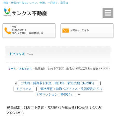
熱海・伊豆の中古マンション、土地、一戸建て、別荘は
サ
TEL
0120-393019
お問合せはこちら
第2・4火曜日、毎水曜日定休
ホーム
>
トピックス
> 動画追加：熱海市下多賀・敷地約73坪生活便利な売地（R3836）
«
|
ご成約：熱海市下多賀・約61坪・駅近売地（R3985）
|
トピックス
価格変更：熱海ベネフィス・生活便利なペッ
»
ト可マンション（R4014）
動画追加：熱海市下多賀・敷地約73坪生活便利な売地（R3836）
2020/12/13