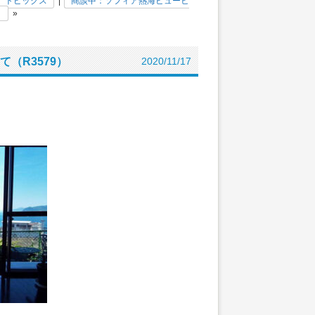
トピックス
|
商談中：ソフィア熱海ビューヒ
）
»
（R3579）
2020/11/17