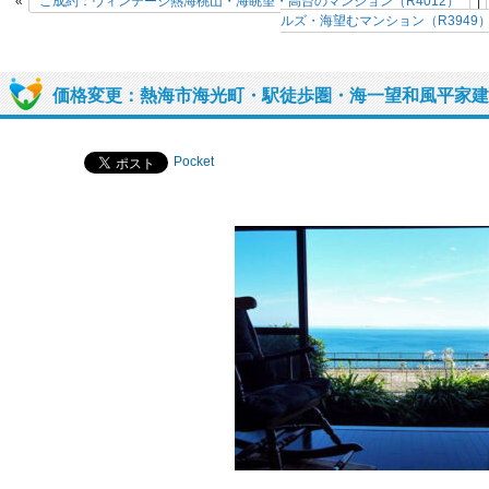
«
ご成約：ヴィンテージ熱海桃山・海眺望・高台のマンション（R4012）
|
ルズ・海望むマンション（R3949
価格変更：熱海市海光町・駅徒歩圏・海一望和風平家建て
Pocket