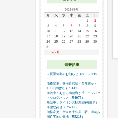
2026年8月
月
火
水
木
金
土
日
1
2
3
4
5
6
7
8
9
10
11
12
13
14
15
16
17
18
19
20
21
22
23
24
25
26
27
28
29
30
31
« 7月
～夏季休業のお知らせ（8/11～8/19）
～
価格変更：熱海自然郷・自然豊か・
4LDK戸建て（R5143）
商談中：あじろ南熱海が丘・コンパク
トなログハウス（R4973）
商談中：ライオンズMS熱海梅園第2・
海望む高台（R5242）
価格変更：伊東市宇佐美・駅、海徒歩
圏住宅地の売地（R5218）