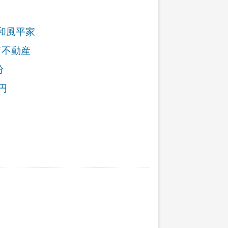
和風平家
て不動産
分
円