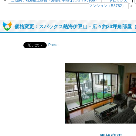
«
ご成約：熱海市上多賀・海望む平坦な売地（R3986）
|
トピックス
|
マンション（R3782）
»
価格変更：スパックス熱海伊豆山・広々約30坪角部屋（R
Pocket