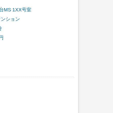
MS 1XX号室
マンション
分
円