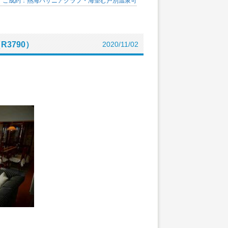
ご成約：熱海パサニアクラブ・海望む戸別温泉可
3790）
2020/11/02