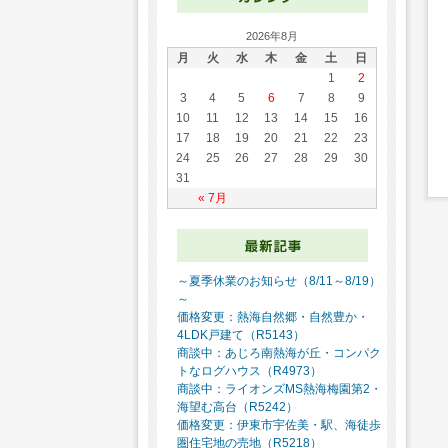
2026年8月
月
火
水
木
金
土
日
1
2
3
4
5
6
7
8
9
10
11
12
13
14
15
16
17
18
19
20
21
22
23
24
25
26
27
28
29
30
31
« 7月
～夏季休業のお知らせ（8/11～8/19）
～
価格変更：熱海自然郷・自然豊か・
4LDK戸建て（R5143）
商談中：あじろ南熱海が丘・コンパク
トなログハウス（R4973）
商談中：ライオンズMS熱海梅園第2・
海望む高台（R5242）
価格変更：伊東市宇佐美・駅、海徒歩
圏住宅地の売地（R5218）