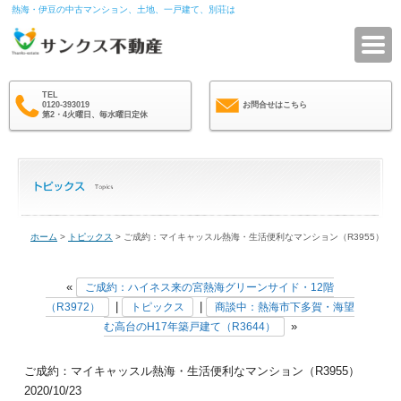
熱海・伊豆の中古マンション、土地、一戸建て、別荘は
サ
TEL
0120-393019
お問合せはこちら
第2・4火曜日、毎水曜日定休
ホーム
>
トピックス
> ご成約：マイキャッスル熱海・生活便利なマンション（R3955）
«
ご成約：ハイネス来の宮熱海グリーンサイド・12階
|
|
（R3972）
トピックス
商談中：熱海市下多賀・海望
»
む高台のH17年築戸建て（R3644）
ご成約：マイキャッスル熱海・生活便利なマンション（R3955）
2020/10/23