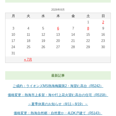
2026年8月
月
火
水
木
金
土
日
1
2
3
4
5
6
7
8
9
10
11
12
13
14
15
16
17
18
19
20
21
22
23
24
25
26
27
28
29
30
31
« 7月
最新記事
ご成約：ライオンズMS熱海梅園第2・海望む高台（R5242）
価格変更：熱海市上多賀・海や打上花火望む高台の住宅（R5158）
～夏季休業のお知らせ（8/11～8/19）～
価格変更：熱海自然郷・自然豊か・4LDK戸建て（R5143）