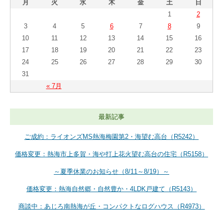
月
火
水
木
金
土
日
1
2
3
4
5
6
7
8
9
10
11
12
13
14
15
16
17
18
19
20
21
22
23
24
25
26
27
28
29
30
31
« 7月
最新記事
ご成約：ライオンズMS熱海梅園第2・海望む高台（R5242）
価格変更：熱海市上多賀・海や打上花火望む高台の住宅（R5158）
～夏季休業のお知らせ（8/11～8/19）～
価格変更：熱海自然郷・自然豊か・4LDK戸建て（R5143）
商談中：あじろ南熱海が丘・コンパクトなログハウス（R4973）