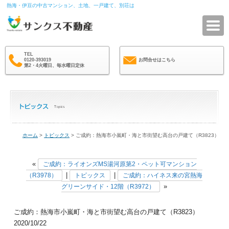
熱海・伊豆の中古マンション、土地、一戸建て、別荘は
サ
TEL
0120-393019
お問合せはこちら
第2・4火曜日、毎水曜日定休
ホーム
>
トピックス
> ご成約：熱海市小嵐町・海と市街望む高台の戸建て（R3823）
«
ご成約：ライオンズMS湯河原第2・ペット可マンション
|
|
（R3978）
トピックス
ご成約：ハイネス来の宮熱海
»
グリーンサイド・12階（R3972）
ご成約：熱海市小嵐町・海と市街望む高台の戸建て（R3823）
2020/10/22