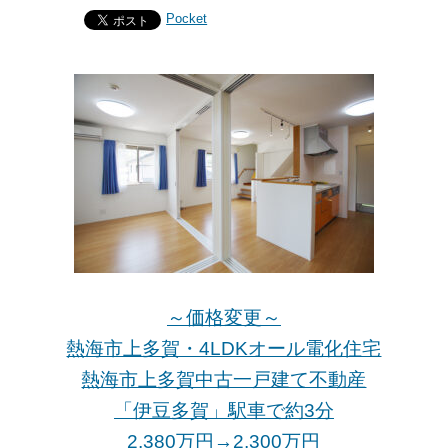
Pocket
～価格変更～
熱海市上多賀・4LDKオール電化住宅
熱海市上多賀中古一戸建て不動産
「伊豆多賀」駅車で約3分
2,380万円→2,300万
円