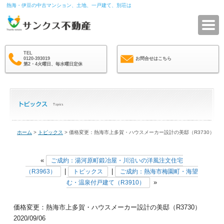
熱海・伊豆の中古マンション、土地、一戸建て、別荘は
サ
TEL
0120-393019
お問合せはこちら
第2・4火曜日、毎水曜日定休
ホーム
>
トピックス
> 価格変更：熱海市上多賀・ハウスメーカー設計の美邸（R3730）
«
ご成約：湯河原町鍛冶屋・川沿いの洋風注文住宅
|
|
（R3963）
トピックス
ご成約：熱海市梅園町・海望
»
む・温泉付戸建て（R3910）
価格変更：熱海市上多賀・ハウスメーカー設計の美邸（R3730）
2020/09/06