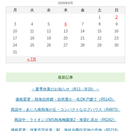
2026年8月
月
火
水
木
金
土
日
1
2
3
4
5
6
7
8
9
10
11
12
13
14
15
16
17
18
19
20
21
22
23
24
25
26
27
28
29
30
31
« 7月
最新記事
～夏季休業のお知らせ（8/11～8/19）～
価格変更：熱海自然郷・自然豊か・4LDK戸建て（R5143）
商談中：あじろ南熱海が丘・コンパクトなログハウス（R4973）
商談中：ライオンズMS熱海梅園第2・海望む高台（R5242）
価格変更：伊東市宇佐美・駅、海徒歩圏住宅地の売地（R5218）