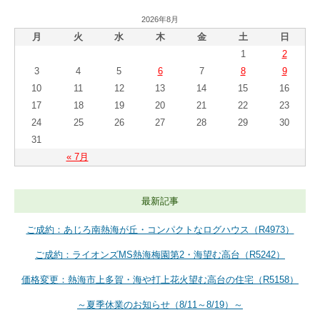
2026年8月
月
火
水
木
金
土
日
1
2
3
4
5
6
7
8
9
10
11
12
13
14
15
16
17
18
19
20
21
22
23
24
25
26
27
28
29
30
31
« 7月
最新記事
ご成約：あじろ南熱海が丘・コンパクトなログハウス（R4973）
ご成約：ライオンズMS熱海梅園第2・海望む高台（R5242）
価格変更：熱海市上多賀・海や打上花火望む高台の住宅（R5158）
～夏季休業のお知らせ（8/11～8/19）～