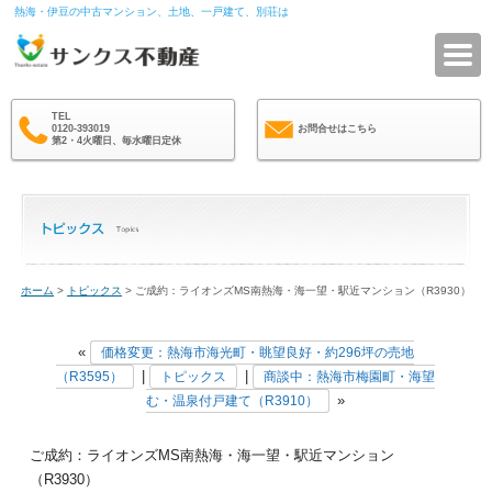
熱海・伊豆の中古マンション、土地、一戸建て、別荘は
サ
TEL
0120-393019
お問合せはこちら
第2・4火曜日、毎水曜日定休
ホーム
>
トピックス
> ご成約：ライオンズMS南熱海・海一望・駅近マンション（R3930）
«
価格変更：熱海市海光町・眺望良好・約296坪の売地
|
|
（R3595）
トピックス
商談中：熱海市梅園町・海望
»
む・温泉付戸建て（R3910）
ご成約：ライオンズMS南熱海・海一望・駅近マンション
（R3930）