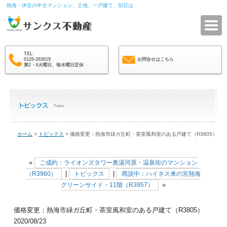
熱海・伊豆の中古マンション、土地、一戸建て、別荘は
サ
TEL
0120-393019
お問合せはこちら
第2・4火曜日、毎水曜日定休
ホーム
>
トピックス
> 価格変更：熱海市緑ガ丘町・茶室風和室のある戸建て（R3805）
«
ご成約：ライオンズタワー奥湯河原・温泉街のマンション
|
|
（R3960）
トピックス
商談中：ハイネス来の宮熱海
»
グリーンサイド・11階（R3957）
価格変更：熱海市緑ガ丘町・茶室風和室のある戸建て（R3805）
2020/08/23