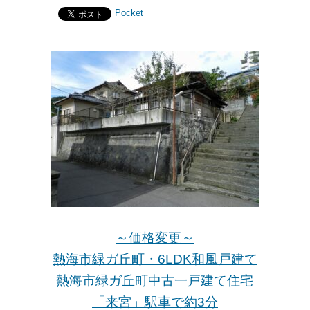
Pocket
～価格変更～
熱海市緑ガ丘町・6LDK和風戸建て
熱海市緑ガ丘町中古一戸建て住宅
「来宮」駅車で約3分