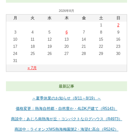
2026年8月
月
火
水
木
金
土
日
1
2
3
4
5
6
7
8
9
10
11
12
13
14
15
16
17
18
19
20
21
22
23
24
25
26
27
28
29
30
31
« 7月
最新記事
～夏季休業のお知らせ（8/11～8/19）～
価格変更：熱海自然郷・自然豊か・4LDK戸建て（R5143）
商談中：あじろ南熱海が丘・コンパクトなログハウス（R4973）
商談中：ライオンズMS熱海梅園第2・海望む高台（R5242）