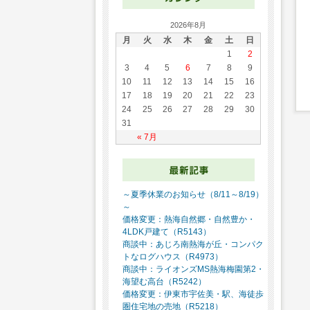
2026年8月
月
火
水
木
金
土
日
1
2
3
4
5
6
7
8
9
10
11
12
13
14
15
16
17
18
19
20
21
22
23
24
25
26
27
28
29
30
31
« 7月
～夏季休業のお知らせ（8/11～8/19）
～
価格変更：熱海自然郷・自然豊か・
4LDK戸建て（R5143）
商談中：あじろ南熱海が丘・コンパク
トなログハウス（R4973）
商談中：ライオンズMS熱海梅園第2・
海望む高台（R5242）
価格変更：伊東市宇佐美・駅、海徒歩
圏住宅地の売地（R5218）