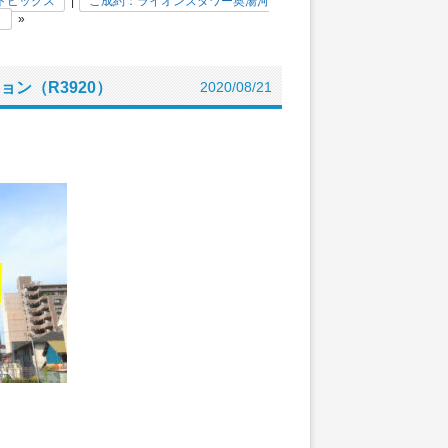
トピックス
|
ご成約：ライオンズタワー奥湯河
）
»
ン（R3920）
2020/08/21