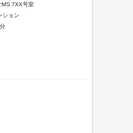
S 7XX号室
ンション
分