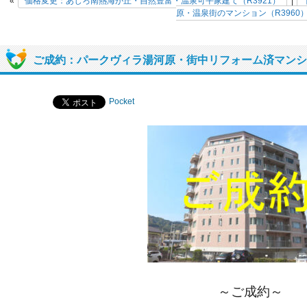
«
価格変更：あじろ南熱海が丘・自然豊富・温泉可平家建て（R3921）
|
原・温泉街のマンション（R3960
ご成約：パークヴィラ湯河原・街中リフォーム済マンショ
Pocket
～ご成約～