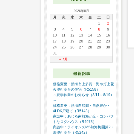
2026年8月
月
火
水
木
金
土
日
1
2
3
4
5
6
7
8
9
10
11
12
13
14
15
16
17
18
19
20
21
22
23
24
25
26
27
28
29
30
31
« 7月
価格変更：熱海市上多賀・海や打上花
火望む高台の住宅（R5158）
～夏季休業のお知らせ（8/11～8/19）
～
価格変更：熱海自然郷・自然豊か・
4LDK戸建て（R5143）
商談中：あじろ南熱海が丘・コンパク
トなログハウス（R4973）
商談中：ライオンズMS熱海梅園第2・
海望む高台（R5242）