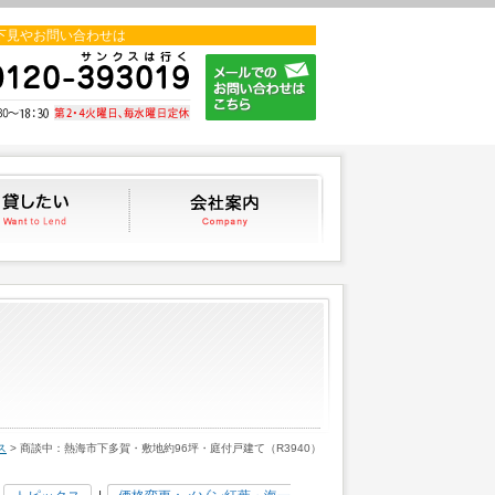
下見やお問い合わせは
貸したい
会社案内
ス
> 商談中：熱海市下多賀・敷地約96坪・庭付戸建て（R3940）