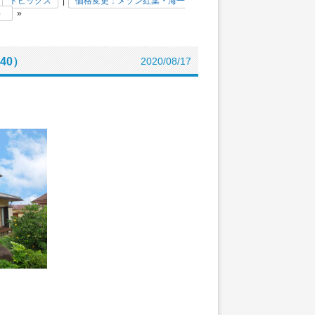
|
トピックス
|
価格変更：メゾン紅葉・海一
）
»
40）
2020/08/17