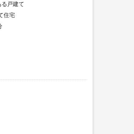
ある戸建て
て住宅
分