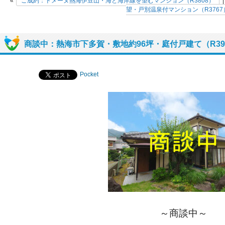
«
ご成約：ドメーヌ熱海伊豆山・海と海岸線を望むマンション（R3808）
望・戸別温泉付マンション（R3767
商談中：熱海市下多賀・敷地約96坪・庭付戸建て（R39
Pocket
～商談中～