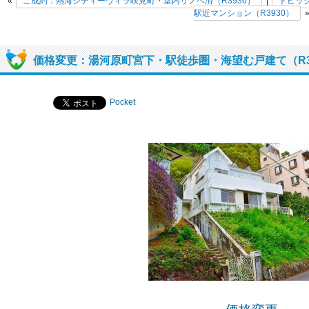
«
ご成約：熱海シティーヴィラ咲見町・室内リノベ済（R3936）
|
トピッ
駅近マンション（R3930）
価格変更：湯河原町宮下・駅徒歩圏・海望む戸建て（R3
Pocket