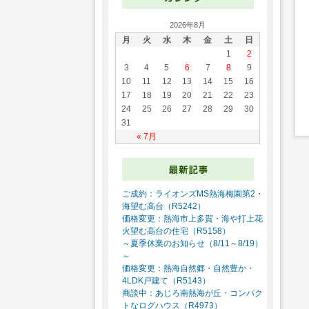
2026年8月
月
火
水
木
金
土
日
1
2
3
4
5
6
7
8
9
10
11
12
13
14
15
16
17
18
19
20
21
22
23
24
25
26
27
28
29
30
31
« 7月
ご成約：ライオンズMS熱海梅園第2・
海望む高台（R5242）
価格変更：熱海市上多賀・海や打上花
火望む高台の住宅（R5158）
～夏季休業のお知らせ（8/11～8/19）
～
価格変更：熱海自然郷・自然豊か・
4LDK戸建て（R5143）
商談中：あじろ南熱海が丘・コンパク
トなログハウス（R4973）