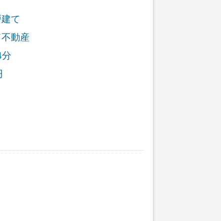
戸建て
て不動産
4分
円