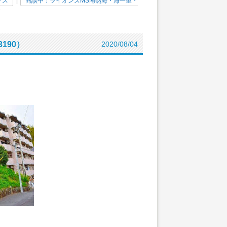
クス
|
商談中：ライオンズMS南熱海・海一望・
»
190）
2020/08/04