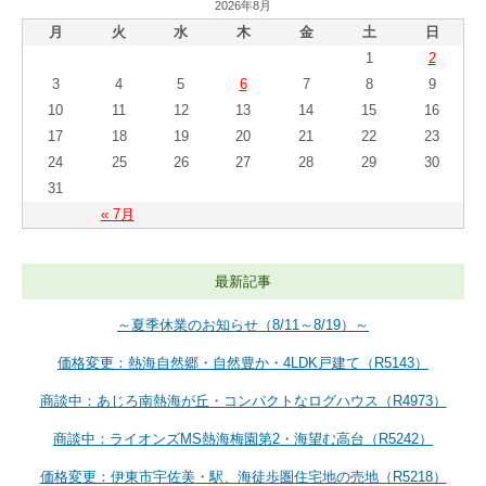
2026年8月
月
火
水
木
金
土
日
1
2
3
4
5
6
7
8
9
10
11
12
13
14
15
16
17
18
19
20
21
22
23
24
25
26
27
28
29
30
31
« 7月
最新記事
～夏季休業のお知らせ（8/11～8/19）～
価格変更：熱海自然郷・自然豊か・4LDK戸建て（R5143）
商談中：あじろ南熱海が丘・コンパクトなログハウス（R4973）
商談中：ライオンズMS熱海梅園第2・海望む高台（R5242）
価格変更：伊東市宇佐美・駅、海徒歩圏住宅地の売地（R5218）