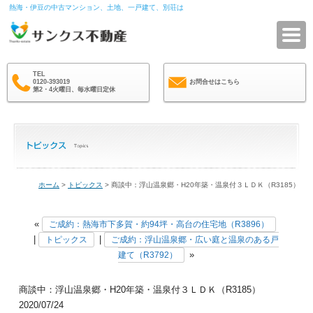
熱海・伊豆の中古マンション、土地、一戸建て、別荘は
サ
TEL
0120-393019
お問合せはこちら
第2・4火曜日、毎水曜日定休
ホーム
>
トピックス
> 商談中：浮山温泉郷・H20年築・温泉付３ＬＤＫ（R3185）
«
ご成約：熱海市下多賀・約94坪・高台の住宅地（R3896）
|
|
トピックス
ご成約：浮山温泉郷・広い庭と温泉のある戸
»
建て（R3792）
商談中：浮山温泉郷・H20年築・温泉付３ＬＤＫ（R3185）
2020/07/24