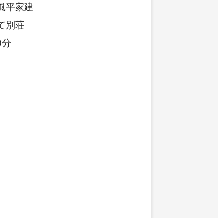
風平家建
て別荘
0分