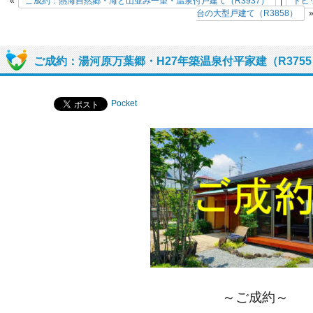
«
ご成約：熱海自然郷・海と山並み一望・温泉付戸建て（R3937）
|
トピ
台の大型戸建て（R3858）
ご成約：湯河原万葉郷・H27年築温泉付平家建（R3755
Pocket
～ご成約～