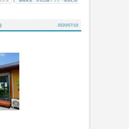
ックス
|
価格変更：伊豆山鉢アラク・海望む高
»
）
2020/07/18