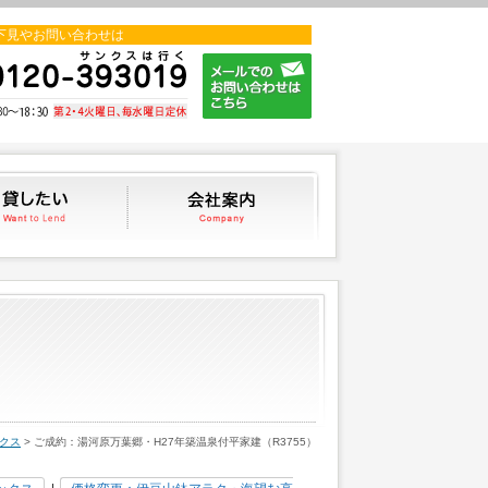
下見やお問い合わせは
貸したい
会社案内
クス
> ご成約：湯河原万葉郷・H27年築温泉付平家建（R3755）