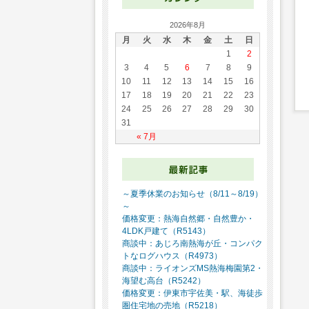
2026年8月
月
火
水
木
金
土
日
1
2
3
4
5
6
7
8
9
10
11
12
13
14
15
16
17
18
19
20
21
22
23
24
25
26
27
28
29
30
31
« 7月
～夏季休業のお知らせ（8/11～8/19）
～
価格変更：熱海自然郷・自然豊か・
4LDK戸建て（R5143）
商談中：あじろ南熱海が丘・コンパク
トなログハウス（R4973）
商談中：ライオンズMS熱海梅園第2・
海望む高台（R5242）
価格変更：伊東市宇佐美・駅、海徒歩
圏住宅地の売地（R5218）