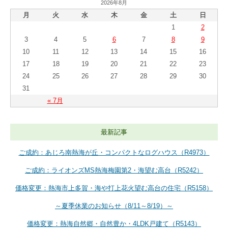
2026年8月
月
火
水
木
金
土
日
1
2
3
4
5
6
7
8
9
10
11
12
13
14
15
16
17
18
19
20
21
22
23
24
25
26
27
28
29
30
31
« 7月
最新記事
ご成約：あじろ南熱海が丘・コンパクトなログハウス（R4973）
ご成約：ライオンズMS熱海梅園第2・海望む高台（R5242）
価格変更：熱海市上多賀・海や打上花火望む高台の住宅（R5158）
～夏季休業のお知らせ（8/11～8/19）～
価格変更：熱海自然郷・自然豊か・4LDK戸建て（R5143）