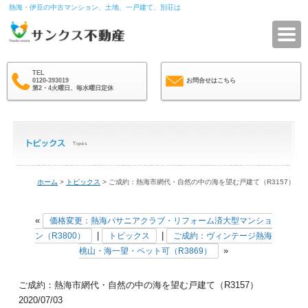
熱海・伊豆の中古マンション、土地、一戸建て、別荘は
サ
TEL
0120-393019
お問合せはこちら
第2・4火曜日、毎水曜日定休
ホーム
>
トピックス
> ご成約：熱海市網代・自然の中の海を望む戸建て（R3157）
«
価格変更：熱海パサニアクラブ・リフォーム済大型マンショ
|
|
ン（R3800）
トピックス
ご成約：ヴィンテージ熱海
»
桃山・海一望・ペット可（R3869）
ご成約：熱海市網代・自然の中の海を望む戸建て（R3157）
2020/07/03