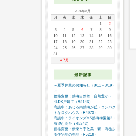
2026年8月
月
火
水
木
金
土
日
1
2
3
4
5
6
7
8
9
10
11
12
13
14
15
16
17
18
19
20
21
22
23
24
25
26
27
28
29
30
31
« 7月
～夏季休業のお知らせ（8/11～8/19）
～
価格変更：熱海自然郷・自然豊か・
4LDK戸建て（R5143）
商談中：あじろ南熱海が丘・コンパク
トなログハウス（R4973）
商談中：ライオンズMS熱海梅園第2・
海望む高台（R5242）
価格変更：伊東市宇佐美・駅、海徒歩
圏住宅地の売地（R5218）