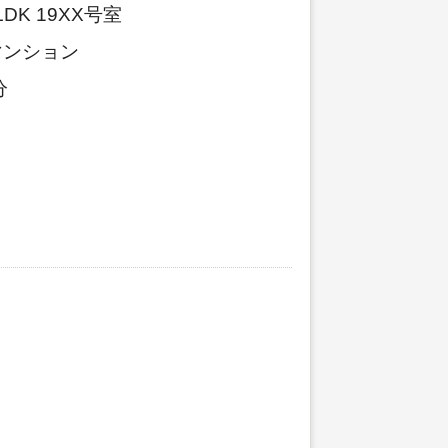
K 19XX号室
マンション
分