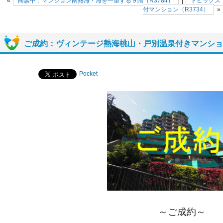
«
商談中：マンション南熱海・海を一望する９階（R3784）
|
トピックス
付マンション（R3734）
»
ご成約：ヴィンテージ熱海桃山・戸別温泉付きマンション
Pocket
～ご成約～