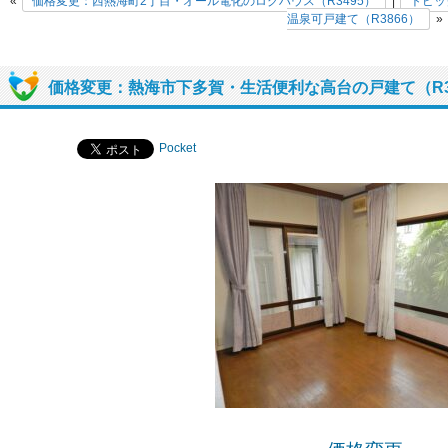
«
価格変更：西熱海町2丁目・オール電化のログハウス（R3495）
|
トピッ
温泉可戸建て（R3866）
»
価格変更：熱海市下多賀・生活便利な高台の戸建て（R3
Pocket