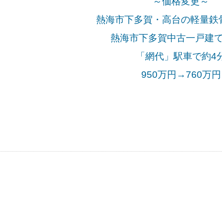
～価格変更～
熱海市下多賀・高台の軽量鉄
熱海市下多賀中古一戸建
「網代」駅車で約4
950万円→760万
円