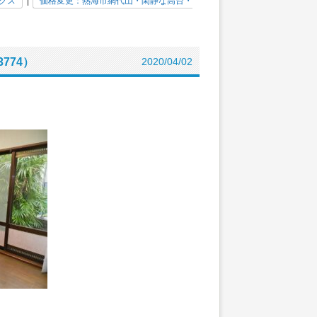
クス
|
価格変更：熱海市網代山・閑静な高台・
774）
2020/04/02