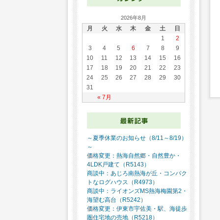
2026年8月
月
火
水
木
金
土
日
1
2
3
4
5
6
7
8
9
10
11
12
13
14
15
16
17
18
19
20
21
22
23
24
25
26
27
28
29
30
31
« 7月
～夏季休業のお知らせ（8/11～8/19）
～
価格変更：熱海自然郷・自然豊か・
4LDK戸建て（R5143）
商談中：あじろ南熱海が丘・コンパク
トなログハウス（R4973）
商談中：ライオンズMS熱海梅園第2・
海望む高台（R5242）
価格変更：伊東市宇佐美・駅、海徒歩
圏住宅地の売地（R5218）