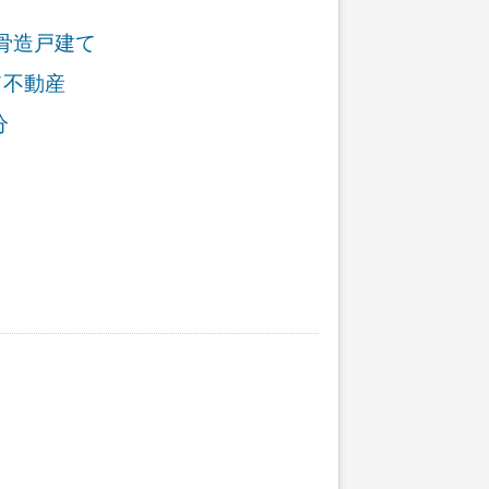
骨造戸建て
て不動産
分