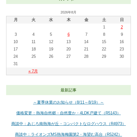
2026年8月
月
火
水
木
金
土
日
1
2
3
4
5
6
7
8
9
10
11
12
13
14
15
16
17
18
19
20
21
22
23
24
25
26
27
28
29
30
31
« 7月
最新記事
～夏季休業のお知らせ（8/11～8/19）～
価格変更：熱海自然郷・自然豊か・4LDK戸建て（R5143）
商談中：あじろ南熱海が丘・コンパクトなログハウス（R4973）
商談中：ライオンズMS熱海梅園第2・海望む高台（R5242）