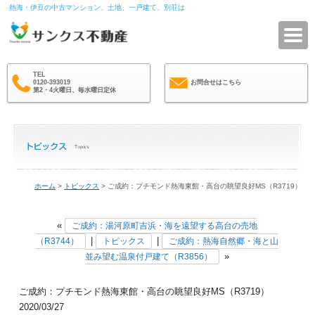
熱海・伊豆の中古マンション、土地、一戸建て、別荘は
サ
TEL
0120-393019
お問合せはこちら
第2・4火曜日、毎水曜日定休
ホーム
>
トピックス
> ご成約：プチモンド熱海東館・高台の眺望良好MS（R3719）
«
ご成約：湯河原町吉浜・海を遠望する高台の売地
|
|
（R3744）
トピックス
ご成約：熱海自然郷・海と山
»
並み望む温泉付戸建て（R3856）
ご成約：プチモンド熱海東館・高台の眺望良好MS（R3719）
2020/03/27