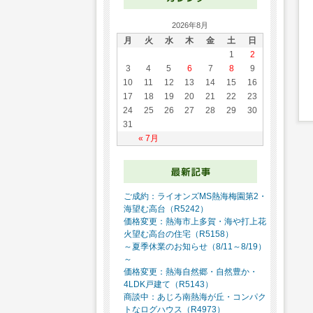
2026年8月
月
火
水
木
金
土
日
1
2
3
4
5
6
7
8
9
10
11
12
13
14
15
16
17
18
19
20
21
22
23
24
25
26
27
28
29
30
31
« 7月
ご成約：ライオンズMS熱海梅園第2・
海望む高台（R5242）
価格変更：熱海市上多賀・海や打上花
火望む高台の住宅（R5158）
～夏季休業のお知らせ（8/11～8/19）
～
価格変更：熱海自然郷・自然豊か・
4LDK戸建て（R5143）
商談中：あじろ南熱海が丘・コンパク
トなログハウス（R4973）