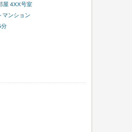
屋 4XX号室
トマンション
5分