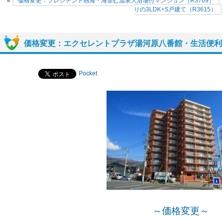
«
価格変更：プレジデント熱海・海望む温泉大浴場付マンション（R3769）
りの3LDK+S戸建て（R3615）
価格変更：エクセレントプラザ湯河原八番館・生活便利（
Pocket
～価格変更～