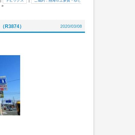
|
トピックス
|
ご成約：熱海市上多賀・ゆと
»
R3874）
2020/03/08