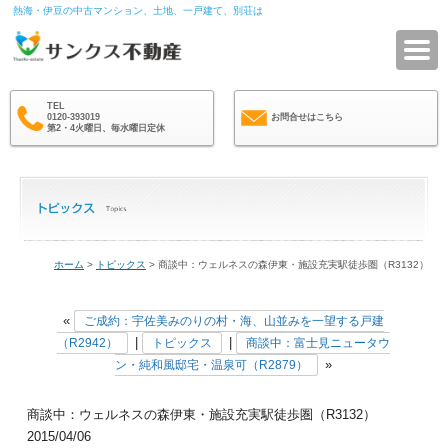
熱海・伊豆の中古マンション、土地、一戸建て、別荘は
サ
TEL
0120-393019
お問合せはこちら
第2・4火曜日、毎水曜日定休
ホーム
>
トピックス
> 商談中：ウェルネスの森伊東・施設充実駅徒歩圏（R3132）
«
ご成約：宇佐美みのりの村・海、山並みを一望する戸建
|
|
（R2942）
トピックス
商談中：富士見ニュータウ
»
ン・純和風邸宅・温泉可（R2879）
商談中：ウェルネスの森伊東・施設充実駅徒歩圏（R3132）
2015/04/06