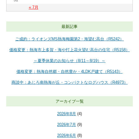
« 7月
最新記事
ご成約：ライオンズMS熱海梅園第2・海望む高台（R5242）
価格変更：熱海市上多賀・海や打上花火望む高台の住宅（R5158）
～夏季休業のお知らせ（8/11～8/19）～
価格変更：熱海自然郷・自然豊か・4LDK戸建て（R5143）
商談中：あじろ南熱海が丘・コンパクトなログハウス（R4973）
アーカイブ一覧
2026年8月
(4)
2026年7月
(9)
2026年6月
(8)